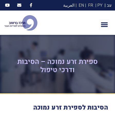
עב |
PY |
FR
| EN
| العربية
ספירת זרע נמוכה – הסיבות
ודרכי טיפול
הסיבות
לספירת
זרע
נמוכה