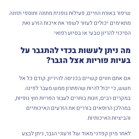
שיפור באורח החיים, פעילות גופנית מתונה ותוספי תזונה
מתאימים יכולים לעזור לשפר את איכות הזרע ואת
הסיכוי להריון טבעי או בסיוע רפואי.
מה
ניתן
לעשות
בכדי
להתגבר
על
בעיות
פוריות
אצל
הגבר
?
אם
אתם
חווים
קשיים
בכניסה
להיריון
,
קודם
כל
אל
חשש
,
כי
יכול
להיות
שהפתרון
ממש
מעבר
לפינה
.
במקרים
רבים
,
זוגות
בוחרים
לעבור
הפריות
חוץ
גופיות
,
במהלכן
הרופאים
בוררים
את
הזרעים
האיכותיים
והביציות
האיכותיות
.
לאחר
מיון
קפדני
מאוד
של
זרעוני
הגבר
,
ניתן
לבצע