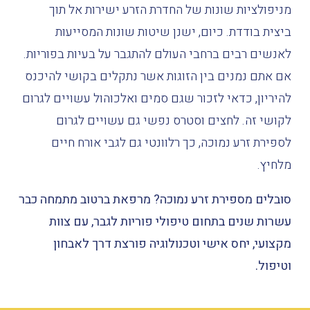
מניפולציות
שונות
של
החדרת
הזרע
ישירות
אל
תוך
ביצית
בודדת
.
כיום
,
ישנן
שיטות
שונות
המסייעות
לאנשים
רבים
ברחבי
העולם
להתגבר
על
בעיות
בפוריות
.
אם
אתם
נמנים
בין
הזוגות
אשר
נתקלים
בקושי
להיכנס
להיריון
,
כדאי
לזכור
שגם
סמים
ואלכוהול
עשויים
לגרום
לקושי
זה
.
לחצים
וסטרס
נפשי
גם
עשויים
לגרום
לספירת
זרע
נמוכה
,
כך
רלוונטי
גם
לגבי
אורח
חיים
מלחיץ
.
סובלים מספירת זרע נמוכה?
מרפאת ברטוב מתמחה כבר
עשרות שנים בתחום טיפולי פוריות לגבר, עם צוות
מקצועי, יחס אישי וטכנולוגיה פורצת דרך לאבחון
וטיפול.