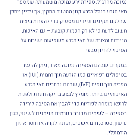
נמוכה מהרגיל. ספירת זרע נמוכה משמעותה שמספר
תאי הזרע בנוזל הזרע קטן מהטווח התקין, אך עדיין ייתכן
שחלקם תקינים וניידים מספיק כדי להפרות ביצית.
חשוב לדעת כי לא רק הכמות קובעת – גם האיכות,
הניידות והצורה של תאי הזרע משפיעות ישירות על
הסיכוי להריון טבעי.
במקרים שבהם הספירה נמוכה מאוד, ניתן להיעזר
בטיפולים רפואיים כמו הזרעה תוך רחמית (IUI) או
הפריה חוץ־גופית (IVF), שבהם נבחרים תאי הזרע
האיכותיים ביותר. מומלץ לבצע בדיקה חוזרת ולפנות
לרופא מומחה לפוריות כדי להבין את הסיבה לירידה
בספירה – לעיתים מדובר בגורמים הניתנים לשינוי, כגון
עישון, סטרס, חום אשכים, תזונה לקויה או חוסר איזון
הורמונלי.