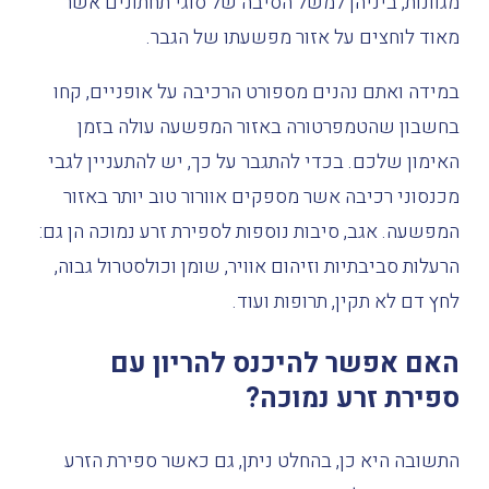
מגוונות
,
ביניהן
למשל
הסיבה
של
סוגי
תחתונים
אשר
מאוד
לוחצים
על
אזור
מפשעתו
של
הגבר
.
במידה
ואתם
נהנים
מספורט
הרכיבה
על
אופניים
,
קחו
בחשבון
שהטמפרטורה
באזור
המפשעה
עולה
בזמן
האימון
שלכם
.
בכדי
להתגבר
על
כך
,
יש
להתעניין
לגבי
מכנסוני
רכיבה
אשר
מספקים
אוורור
טוב
יותר
באזור
המפשעה
.
אגב
,
סיבות
נוספות
לספירת
זרע
נמוכה
הן
גם
:
הרעלות
סביבתיות
וזיהום
אוויר
,
שומן
וכולסטרול
גבוה
,
לחץ
דם
לא
תקין
,
תרופות
ועוד
.
האם אפשר להיכנס להריון עם
ספירת זרע נמוכה?
התשובה היא כן, בהחלט ניתן, גם כאשר ספירת הזרע