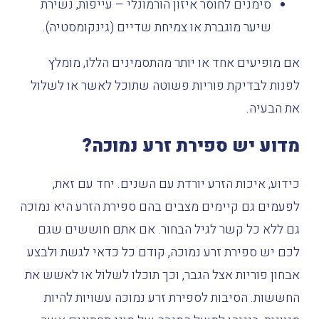
סימנים לחוסר איזון הורמונלי – עייפות, נשירת
שיער מוגברת או צמיחת שדיים (גינקומסטיה).
אם מופיעים אחד או יותר מהתסמינים הללו, מומלץ
לפנות
לבדיקת פוריות
פשוטה שתוכל לאשר או לשלול
את הבעיה.
מדוע יש
ספירת
זרע
נמוכה
?
כידוע
,
איכות
הזרע
יורדת
עם
השנים
.
יחד
עם
זאת
,
לפעמים
גם
קיימים
מצבים
בהם
ספירת
הזרע
היא
נמוכה
גם
ללא
כל
קשר
לגיל
הבחור
.
אם
אתם
חוששים
שגם
לכם
יש
ספירת
זרע
נמוכה
,
קודם
כל
כדאי
לגשת
ולבצע
אבחון
פוריות
אצל
הגבר
,
וכך
תוכלו
לשלול
או
לאשש
את
החששות
.
הסיבות
לספירת
זרע
נמוכה
עשויות
להיות