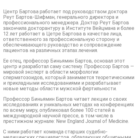
Центр Бартова работает под руководством доктора
Реут Бартов-Шифман, генерального директора и
профессионального менеджера. Доктор Реут Бартов
закончила докторантуру в Институте Вейцмана и более
12 лет работает в Цетре Бартова в качестве лица,
ответственного за профессиональную сторону и
обеспечивающего руководство и сопровождение
пациентов на различных этапах лечения.
Ее отец, профессор Биньямин Бартов, основал этот
центр и разработал саму систему. Профессор Бартов —
мировой эксперт в области морфологии
сперматозоидов, который занимается теоретическими
и прикладными исследованиями и разрабатывает
новые методы области мужской фертильности.
Профессор Биньямин Бартов читает лекции о своих
исследованиях и уникальных методах на конференциях
по всему миру, опубликовал более 100 статей в
международной научной прессе, в том числе в
престижном журнале: New England Journal of Medicine.
С ними работает команда старших судебно-
медицинских специалистов, обладающих обширными