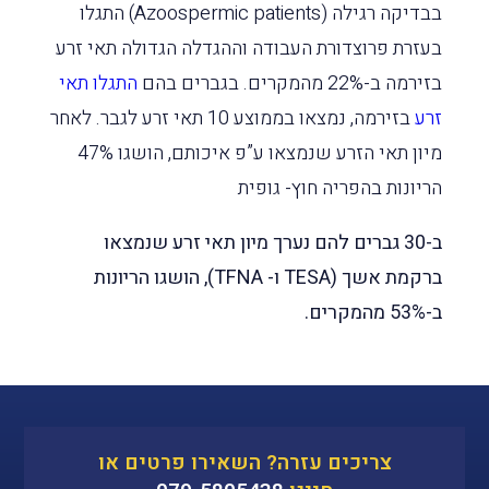
בבדיקה רגילה (Azoospermic patients) התגלו
בעזרת פרוצדורת העבודה וההגדלה הגדולה תאי זרע
בזירמה ב-22% מהמקרים. בגברים בהם
התגלו תאי
זרע
בזירמה, נמצאו בממוצע 10 תאי זרע לגבר. לאחר
מיון תאי הזרע שנמצאו ע”פ איכותם, הושגו 47%
הריונות בהפריה חוץ- גופית
ב-30 גברים להם נערך מיון תאי זרע שנמצאו
ברקמת אשך (TESA ו- TFNA), הושגו הריונות
ב-53% מהמקרים.
צריכים עזרה? השאירו פרטים או