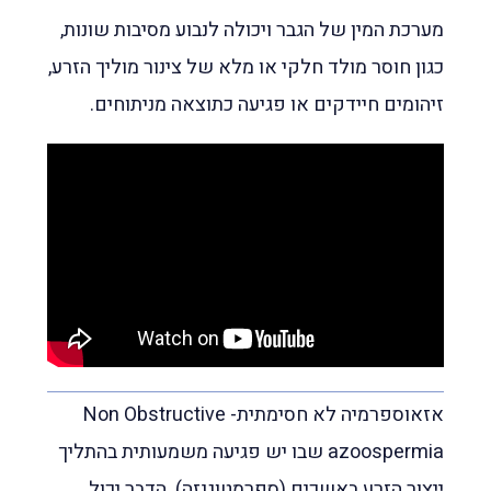
מערכת המין של הגבר ויכולה לנבוע מסיבות שונות,
כגון חוסר מולד חלקי או מלא של צינור מוליך הזרע,
זיהומים חיידקים או פגיעה כתוצאה מניתוחים.
אזאוספרמיה לא חסימתית- Non Obstructive
azoospermia שבו יש פגיעה משמעותית בהתליך
ייצור הזרע באשכים (ספרמטוגנזה). הדבר יכול