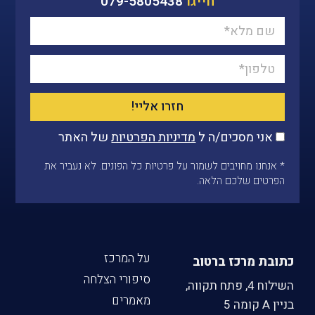
חייגו
079-5805438
חזרו אליי!
אני מסכים/ה ל
מדיניות הפרטיות
של האתר
* אנחנו מחויבים לשמור על פרטיות כל הפונים. לא נעביר את
הפרטים שלכם הלאה.
על המרכז
כתובת מרכז ברטוב
סיפורי הצלחה
השילוח 4, פתח תקווה,
מאמרים
בניין A קומה 5