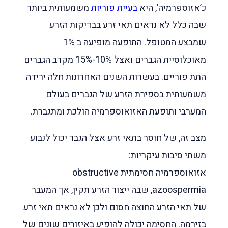
כ’אזוספרמיה’, היא
בעיית פוריות
משמעותית ביותר
שבה כלל לא נראים תאי זרע בבדיקות הזרע
שמבצע המטופל. התופעה מופיעה ב 1%
מאוכלוסיית הגברים ואצל 10%-15% מקרב הגברים
התת פוריים. בעשרות השנים האחרונות חלה ירידה
משמעותית בספירת הזרע של הגברים בעולם
המערבי ותופעת האזואוספרמיה הולכת ומתגברת.
מצב זה, של חוסר בתאי זרע אצל הגבר יכול לנבוע
משתי סיבות עיקריות:
אזואוספרמיה חסימתית obstructive
azoospermia, שבה ייצור הזרע תקין, אך המעבר
של תאי הזרע החוצה חסום ולכן לא נראים תאי זרע
בזירמה. החסימה יכולה להופיע באיזורים שונים של