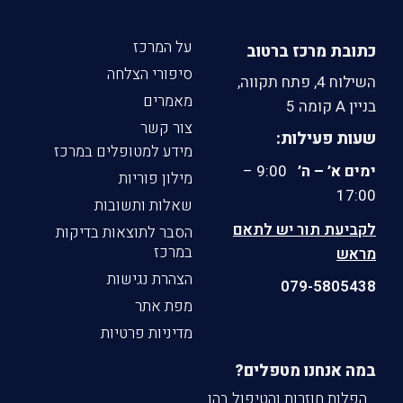
על המרכז
כתובת מרכז ברטוב
סיפורי הצלחה
השילוח 4, פתח תקווה,
מאמרים
בניין A קומה 5
צור קשר
שעות פעילות:
מידע למטופלים במרכז
ימים א’ – ה’
9:00 –
מילון פוריות
17:00
שאלות ותשובות
לקביעת תור יש לתאם
הסבר לתוצאות בדיקות
במרכז
מראש
הצהרת נגישות
079-5805438
מפת אתר
מדיניות פרטיות
במה אנחנו מטפלים?
הפלות חוזרות והטיפול בהן