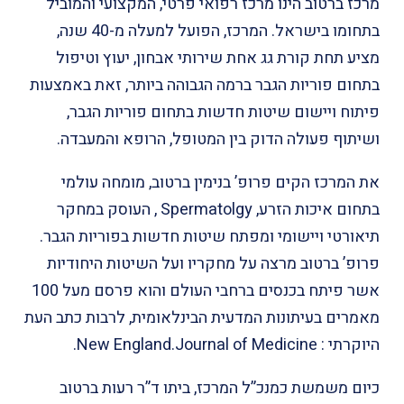
מרכז ברטוב הינו מרכז רפואי פרטי, המקצועי והמוביל
בתחומו בישראל.
המרכז, הפועל למעלה מ-40 שנה,
מציע תחת קורת גג אחת שירותי אבחון, יעוץ וטיפול
בתחום פוריות הגבר ברמה הגבוהה ביותר, זאת באמצעות
פיתוח ויישום שיטות חדשות בתחום פוריות הגבר,
ושיתוף פעולה הדוק בין המטופל, הרופא והמעבדה.
את המרכז הקים פרופ’ בנימין ברטוב, מומחה עולמי
בתחום איכות הזרע, Spermatolgy , העוסק במחקר
תיאורטי ויישומי ומפתח שיטות חדשות בפוריות הגבר.
פרופ’ ברטוב מרצה על מחקריו
ועל השיטות היחודיות
אשר פיתח בכנסים ברחבי העולם והוא פרסם מעל 100
מאמרים בעיתונות המדעית הבינלאומית, לרבות כתב העת
היוקרתי : New England.Journal of Medicine.
כיום משמשת כמנכ”ל המרכז, ביתו ד”ר רעות ברטוב