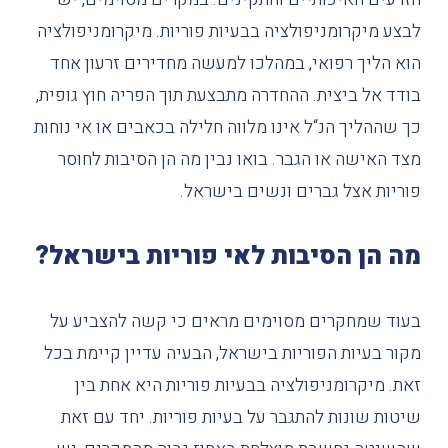
לבצע
מיקרומניפולציה
בבעיות
פוריות
.
מיקרומניפולציה
הוא
הליך
רפואי
,
במהלכו
למעשה
מחדירים
זרעון
אחד
בודד
אל
ביצית
.
ההחדרה
מתבצעת
תוך
הפריה
חוץ
גופית
,
כך
שההליך
הנ
“
ל
אינו
מלווה
חלילה
בכאבים
או
אי
נוחות
מצד
האישה
או
הגבר
.
בואו
נבין
מה
הן
הסיבות
לחוסר
פוריות
אצל
גברים
ונשים
בישראל
.
מה
הן
הסיבות
לאי
פוריות
בישראל
?
בעוד
שמחקרים
מסוימים
מראים
כי
קשה
להצביע
על
מקור
בעיות
הפוריות
בישראל
,
הבעיה
עדיין
קיימת
בכל
זאת
.
מיקרומניפולציה
בבעיות
פוריות
היא
אחת
בין
שיטות
שונות
להתגבר
על
בעיות
פוריות
.
יחד
עם
זאת