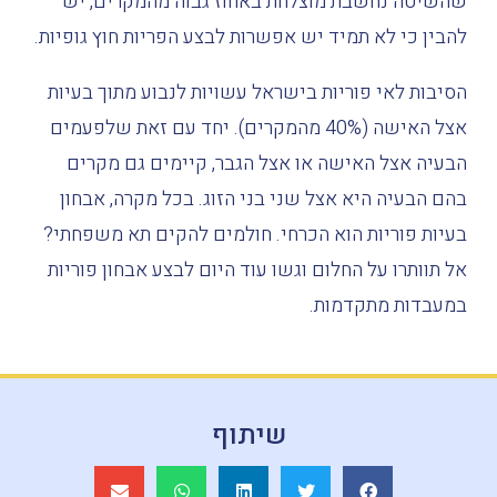
שהשיטה
נחשבת
מוצלחת
באחוז
גבוה
מהמקרים
,
יש
להבין
כי
לא
תמיד
יש
אפשרות
לבצע
הפריות
חוץ
גופיות
.
הסיבות
לאי
פוריות
בישראל
עשויות
לנבוע
מתוך
בעיות
אצל
האישה
(40%
מהמקרים
).
יחד
עם
זאת
שלפעמים
הבעיה
אצל
האישה
או
אצל
הגבר
,
קיימים
גם
מקרים
בהם
הבעיה
היא
אצל
שני
בני
הזוג
.
בכל
מקרה
,
אבחון
בעיות
פוריות
הוא
הכרחי
.
חולמים
להקים
תא
משפחתי
?
אל
תוותרו
על
החלום
וגשו
עוד
היום
לבצע
אבחון
פוריות
במעבדות
מתקדמות
.
שיתוף