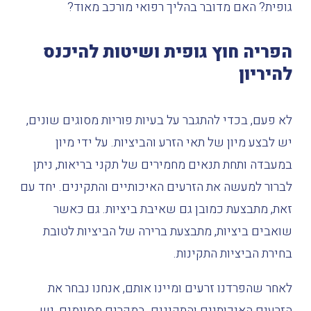
גופית
?
האם
מדובר
בהליך
רפואי
מורכב
מאוד
?
הפריה
חוץ
גופית
ושיטות
להיכנס
להיריון
לא
פעם
,
בכדי
להתגבר
על
בעיות
פוריות
מסוגים
שונים
,
יש
לבצע
מיון
של
תאי
הזרע
והביציות
.
על
ידי
מיון
במעבדה
ותחת
תנאים
מחמירים
של
תקני
בריאות
,
ניתן
לברור
למעשה
את
הזרעים
האיכותיים
והתקינים
.
יחד
עם
זאת
,
מתבצעת
כמובן
גם
שאיבת
ביציות
.
גם
כאשר
שואבים
ביציות
,
מתבצעת
ברירה
של
הביציות
לטובת
בחירת
הביציות
התקינות
.
לאחר
שהפרדנו
זרעים
ומיינו
אותם
,
אנחנו
נבחר
את
הזרעים
האיכותיים
והתקינים
.
במקרים
מסוימים
,
יש