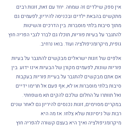
אין
ספק
שילדים
זה
שמחה
.
יחד
עם
זאת
,
זוגות
רבים
מתקשים
בהבאת
ילדים
ובכניסה
להיריון
,
לפעמים
גם
מתוך
סיבות
בלתי
מוסברות
.
בין
הדרכים
והשיטות
להתגבר
על
בעיות
פוריות
,
תוכלו
ג
ם
לברר
לגבי
הפריה
חוץ
גופית
,
מיקרומניפולציה
ועוד
.
בואו
נרחיב
.
אלפים
של
זוגות
ישראלים
מבקשים
להתגבר
על
בעיות
פוריות
שונות
,
לפעמים
מקורן
של
הבעיות
אינו
ידוע
.
בין
אם
אתם
מבקשים
להתגבר
על
בעיית
פוריות
בעקבות
סיבות
בלתי
מוסברות
או
לא
,
אף
פעם
אל
תרימו
ידיים
ואל
תוותרו
על
החלום
שלכם
להקים
תא
משפחתי
.
במקרים
מסוימים
,
זוגות
נכנסים
להיריון
גם
לאחר
שנים
רבות
של
ניסיונות
שלא
צלחו
.
אז
מה
היא
מיקרומניפולציה
ואיך
היא
בעצם
קשורה
להפריה
חוץ