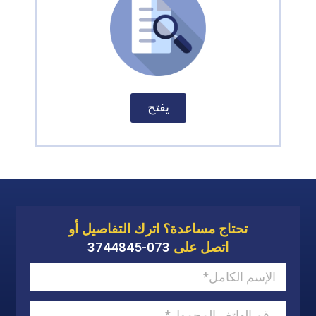
يفتح
تحتاج مساعدة؟ اترك التفاصيل أو
اتصل على
073-3744845